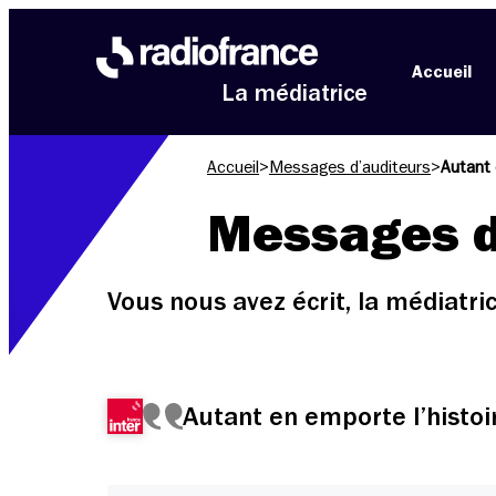
Aller au menu
Aller au contenu
Aller au pied de page
Accueil
La médiatrice
Accueil
>
Messages d’auditeurs
>
Autant 
Messages d
Vous nous avez écrit, la médiatr
Autant en emporte l’histoi