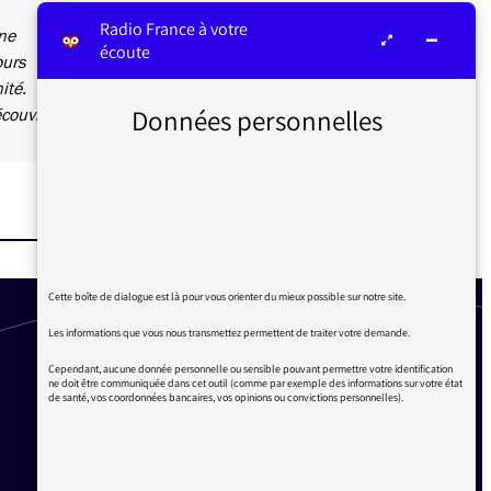
Radio France à votre
ine
écoute
ours
ité.
Données personnelles
couvrir.
Cette boîte de dialogue est là pour vous orienter du mieux possible sur notre site.
Les informations que vous nous transmettez permettent de traiter votre demande.
Cependant, aucune donnée personnelle ou sensible pouvant permettre votre identification
ne doit être communiquée dans cet outil (comme par exemple des informations sur votre état
de santé, vos coordonnées bancaires, vos opinions ou convictions personnelles).