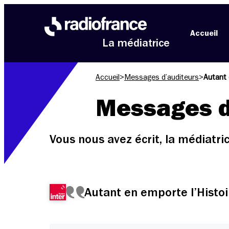
Aller au menu
Aller au contenu
Aller au pied de page
Accueil
La médiatrice
Accueil
>
Messages d’auditeurs
>
Autant 
Messages d
Vous nous avez écrit, la médiatr
Autant en emporte l’Histoi