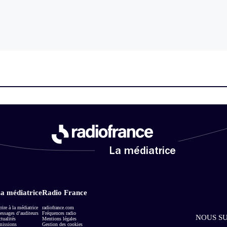
La médiatrice
a médiatrice
Radio France
rire à la médiatrice
radiofrance.com
ssages d’auditeurs
Fréquences radio
NOUS SU
tualités
Mentions légales
missions
Gestion des cookies