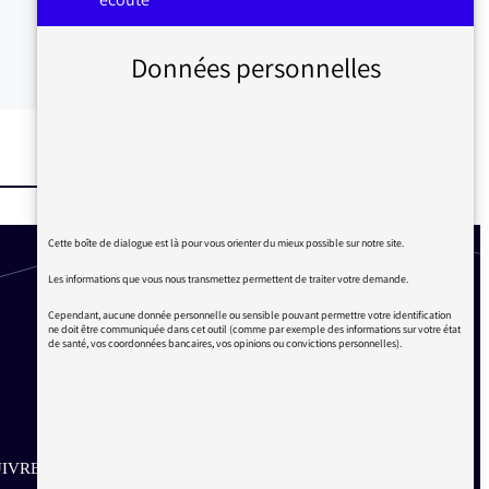
Données personnelles
Cette boîte de dialogue est là pour vous orienter du mieux possible sur notre site.
Les informations que vous nous transmettez permettent de traiter votre demande.
Cependant, aucune donnée personnelle ou sensible pouvant permettre votre identification
ne doit être communiquée dans cet outil (comme par exemple des informations sur votre état
de santé, vos coordonnées bancaires, vos opinions ou convictions personnelles).
IVRE SUR LES RÉSEAUX