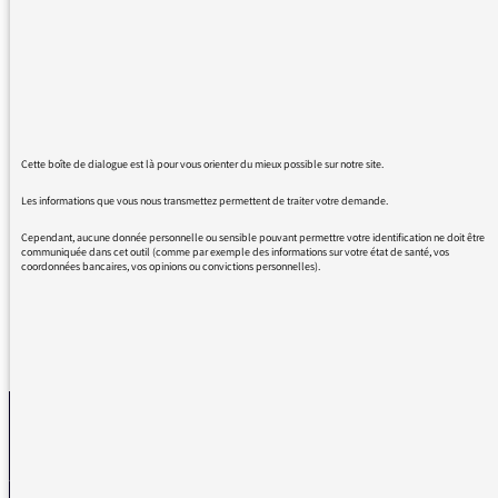
découverte (un peu tard) après une visite de
la maison du poète à Milly la Forêt.
J'ai trouvé le sujet admirablement traité et
remarquablement bien conduit avec un
amour de la vérité qui vous honore.
Cette boîte de dialogue est là pour vous orienter du mieux possible sur notre site.
Un grand merci à l'équipe qui vous a secondé
Les informations que vous nous transmettez permettent de traiter votre demande.
également !
Cependant, aucune donnée personnelle ou sensible pouvant permettre votre identification ne doit être
communiquée dans cet outil (comme par exemple des informations sur votre état de santé, vos
coordonnées bancaires, vos opinions ou convictions personnelles).
REVENIR AUX MESSAGES
La médiatrice