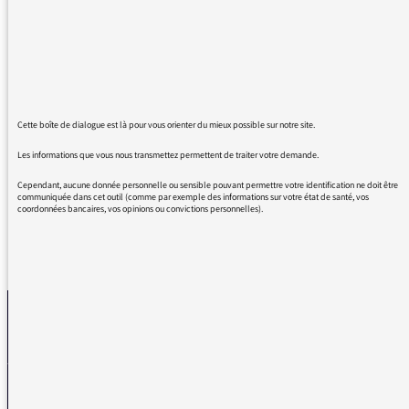
J’ai eu cette chance d'écouter votre émission :
« « avec philosophie »
Je la trouve exceptionnelle et très intéressante
: par son concept, les intervenants, l'équipe.
Vous avez presque changé ma vie, en tout cas
mon point de vue sur celle-ci.
Cette boîte de dialogue est là pour vous orienter du mieux possible sur notre site.
Je vous remercie très sincèrement et espère
pouvoir vous écouter encore longtemps.
Les informations que vous nous transmettez permettent de traiter votre demande.
Cependant, aucune donnée personnelle ou sensible pouvant permettre votre identification ne doit être
communiquée dans cet outil (comme par exemple des informations sur votre état de santé, vos
coordonnées bancaires, vos opinions ou convictions personnelles).
REVENIR AUX MESSAGES
La médiatrice