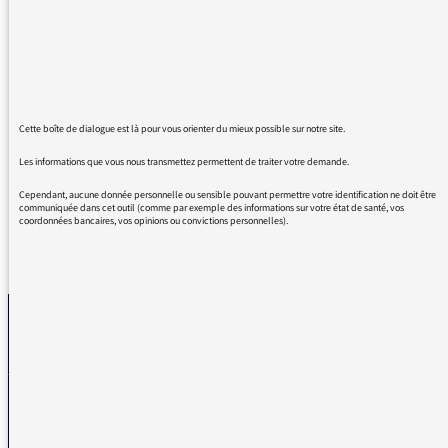
l’occasion d’entendre l’auteur du Dictionnaire
amoureux de Victor Hugo, Monsieur Spitzer,
professeur à Sciences Po, sur Victor Hugo.
Nous sommes nombreux, à l’école, à être
captivés par ses connaissances vivantes et
érudites de Hugo.
Cette boîte de dialogue est là pour vous orienter du mieux possible sur notre site.
Bonne série à vous et à nous…
Les informations que vous nous transmettez permettent de traiter votre demande.
Cependant, aucune donnée personnelle ou sensible pouvant permettre votre identification ne doit être
communiquée dans cet outil (comme par exemple des informations sur votre état de santé, vos
coordonnées bancaires, vos opinions ou convictions personnelles).
REVENIR AUX MESSAGES
La médiatrice