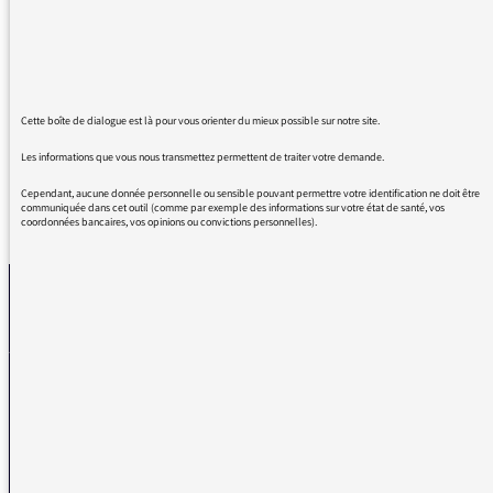
lettre d'Hermann et je tenais simplement à
vous adresser mes sincères félicitations pour
ce grand moment de radio. Bravo à toute
l'équipe !
Cette boîte de dialogue est là pour vous orienter du mieux possible sur notre site.
Les informations que vous nous transmettez permettent de traiter votre demande.
Cependant, aucune donnée personnelle ou sensible pouvant permettre votre identification ne doit être
communiquée dans cet outil (comme par exemple des informations sur votre état de santé, vos
REVENIR AUX MESSAGES
coordonnées bancaires, vos opinions ou convictions personnelles).
La médiatrice
VOUS AVEZ UN PROBLÈME DE RÉCEPTION ?
Remplissez l’un de nos formulaires afin que nous puissions vous aider.