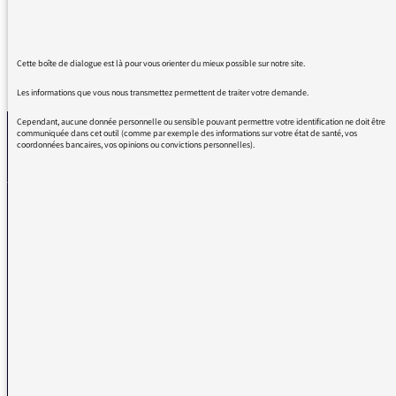
Cette boîte de dialogue est là pour vous orienter du mieux possible sur notre site.
REVENIR AUX MESSAGES
Les informations que vous nous transmettez permettent de traiter votre demande.
Cependant, aucune donnée personnelle ou sensible pouvant permettre votre identification ne doit être
communiquée dans cet outil (comme par exemple des informations sur votre état de santé, vos
coordonnées bancaires, vos opinions ou convictions personnelles).
La médiatrice
VOUS AVEZ UN PROBLÈME DE RÉCEPTION ?
Remplissez l’un de nos formulaires afin que nous puissions vous aider.
Réception FM/DAB
Réception numérique