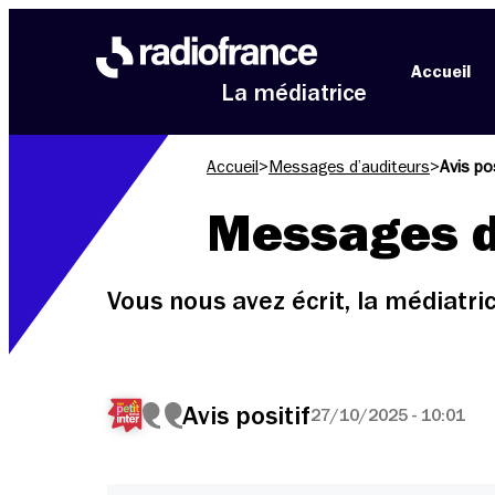
Aller au menu
Aller au contenu
Aller au pied de page
Accueil
La médiatrice
Accueil
>
Messages d’auditeurs
>
Avis pos
Messages d
Vous nous avez écrit, la médiatr
Avis positif
27/10/2025 - 10:01