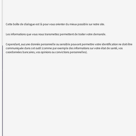
serait en fait "avoir le sentiment que...".
Cette boîte de dialogue est là pour vous orienter du mieux possible sur notre site.
REVENIR AUX MESSAGES
Les informations que vous nous transmettez permettent de traiter votre demande.
Cependant, aucune donnée personnelle ou sensible pouvant permettre votre identification ne doit être
communiquée dans cet outil (comme par exemple des informations sur votre état de santé, vos
coordonnées bancaires, vos opinions ou convictions personnelles).
La médiatrice
VOUS AVEZ UN PROBLÈME DE RÉCEPTION ?
Remplissez l’un de nos formulaires afin que nous puissions vous aider.
Réception FM/DAB