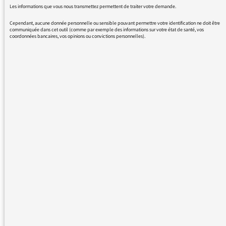
Les informations que vous nous transmettez permettent de traiter votre demande.
ou un support physique (CD ou autre)
Cependant, aucune donnée personnelle ou sensible pouvant permettre votre identification ne doit être
communiquée dans cet outil (comme par exemple des informations sur votre état de santé, vos
dans l'attente d'une réponse
coordonnées bancaires, vos opinions ou convictions personnelles).
Cordialement
Jean-François TASTE
18/01/2018 - 15:54
Les sons des Fictions de France Culture
répondent à des critères assez stricts en
termes de droits d’auteurs et leur réécoute /
podcast n’est possible que pendant un an, en
accord avec les éditeurs de ces textes. Donc,