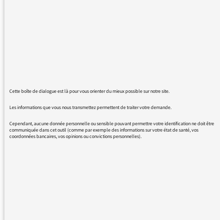
un régal dont je me délecte et que je ne
manque pas de rediffuser. Je n'ai pas une
grande culture musicale en jazz, bien que je
l'apprécie beaucoup. Et au fil des émissions,
toujours tellement bien programmée autour
d'un thème soigneusement choisi, mon oreille
s'éduque, et les références se complètent. La
voix, le ton, les mots ciblés, la présentation de
Cette boîte de dialogue est là pour vous orienter du mieux possible sur notre site.
Madame Nathalie Piolé complètent ce
moment tellement plaisant. Merci, et, un
Les informations que vous nous transmettez permettent de traiter votre demande.
grand bravo. Votre émission est un exemple
Cependant, aucune donnée personnelle ou sensible pouvant permettre votre identification ne doit être
parfaitement réussi de ce que propose France
communiquée dans cet outil (comme par exemple des informations sur votre état de santé, vos
coordonnées bancaires, vos opinions ou convictions personnelles).
Musique d'une manière générale ! Ma radio
préférée ! Sincèrement !
REVENIR AUX MESSAGES