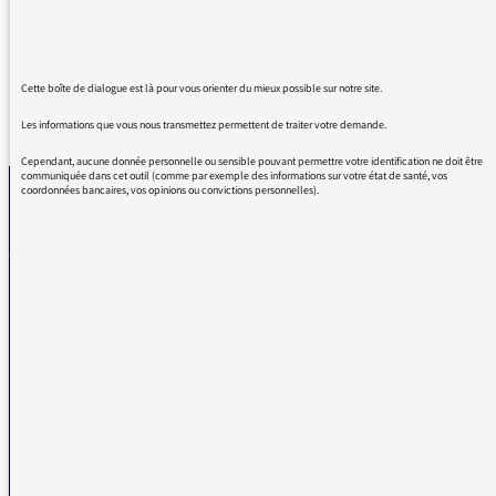
finesse du regard de Rebecca Manzoni
Cette boîte de dialogue est là pour vous orienter du mieux possible sur notre site.
REVENIR AUX MESSAGES
Les informations que vous nous transmettez permettent de traiter votre demande.
Cependant, aucune donnée personnelle ou sensible pouvant permettre votre identification ne doit être
communiquée dans cet outil (comme par exemple des informations sur votre état de santé, vos
coordonnées bancaires, vos opinions ou convictions personnelles).
La médiatrice
VOUS AVEZ UN PROBLÈME DE RÉCEPTION ?
Remplissez l’un de nos formulaires afin que nous puissions vous aider.
Réception FM/DAB