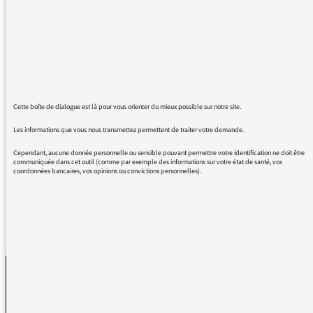
est fantastique !
La construction des témoignages permet de
comprendre ce que les personnes concernées
ont vécu, tout en laissant la possibilité à
chacun d'imaginer les émotions associées à
ces tranches de vie, renforçant ainsi l'intensité
des récits.
Cette boîte de dialogue est là pour vous orienter du mieux possible sur notre site.
Je suis admiratif de la qualité de votre travail
Les informations que vous nous transmettez permettent de traiter votre demande.
et je souhaite qu'il continue longtemps...
Merci à toute votre équipe
Cependant, aucune donnée personnelle ou sensible pouvant permettre votre identification ne doit être
communiquée dans cet outil (comme par exemple des informations sur votre état de santé, vos
coordonnées bancaires, vos opinions ou convictions personnelles).
REVENIR AUX MESSAGES