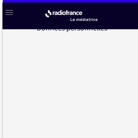
Aller au menu
Aller au contenu
Aller au pied de page
Radio France à votre écoute
Menu
La médiatrice
Données personnelles
Accueil
>
Messages d’auditeurs
>
Belle et heureuse année 2021
Messages d’auditeurs
Vous nous avez écrit, la médiatrice vous répond
Belle et heureuse année
22/12/2020 -
2021
9:56
Madame, Monsieur, Je voulais vous adresser
un grand merci pour la qualité de vos