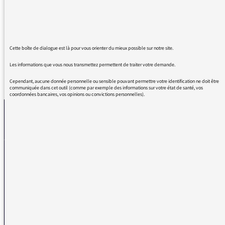
de ce matin. Un beau moment d'intelligence,
de lucidité et, au final d'espoir dans
l'humanité.
Cette boîte de dialogue est là pour vous orienter du mieux possible sur notre site.
Les informations que vous nous transmettez permettent de traiter votre demande.
REVENIR AUX MESSAGES
Cependant, aucune donnée personnelle ou sensible pouvant permettre votre identification ne doit être
communiquée dans cet outil (comme par exemple des informations sur votre état de santé, vos
coordonnées bancaires, vos opinions ou convictions personnelles).
La médiatrice
VOUS AVEZ UN PROBLÈME DE RÉCEPTION ?
Remplissez l’un de nos formulaires afin que nous puissions vous aider.