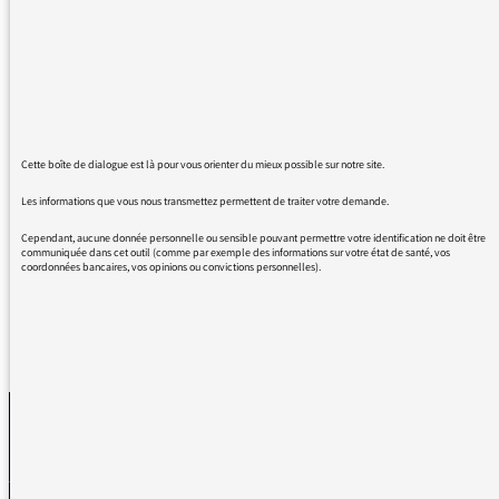
C'est une perle rare que vous m'avez fait
connaître ce soir avec Olivier Norek ! Son
humanité semble n'avoir d'égal que son talent
à dire aussi clairement tout ce que les
femmes et hommes de bonne volonté doivent
penser en eux-mêmes, malgré un grand
Cette boîte de dialogue est là pour vous orienter du mieux possible sur notre site.
sentiment d'impuissance...
Les informations que vous nous transmettez permettent de traiter votre demande.
Bravo et merci !
Cependant, aucune donnée personnelle ou sensible pouvant permettre votre identification ne doit être
communiquée dans cet outil (comme par exemple des informations sur votre état de santé, vos
coordonnées bancaires, vos opinions ou convictions personnelles).
REVENIR AUX MESSAGES
La médiatrice