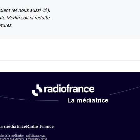
lent (et nous aussi 😊).
e Merlin soit si réduite.
tures.
La médiatrice
a médiatrice
Radio France
rire à la médiatrice
radiofrance.com
ssages d’auditeurs
Fréquences radio