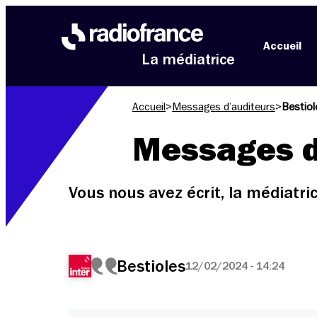
Aller au menu
Aller au contenu
Aller au pied de page
Accueil
La médiatrice
Accueil
>
Messages d’auditeurs
>
Bestiol
Messages d
Vous nous avez écrit, la médiatr
Bestioles
12/02/2024 - 14:24