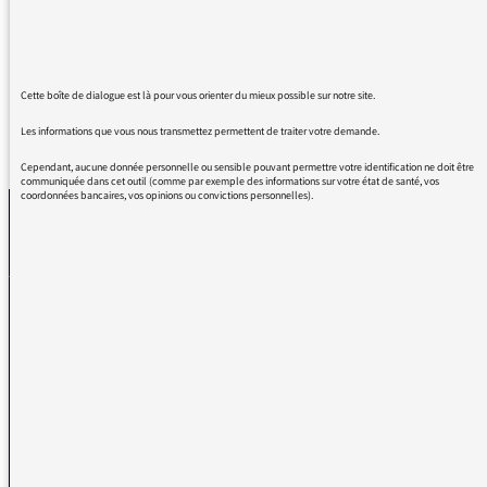
je vous aime profondément.
Vous êtes essentiel.
Cette boîte de dialogue est là pour vous orienter du mieux possible sur notre site.
Les informations que vous nous transmettez permettent de traiter votre demande.
REVENIR AUX MESSAGES
Cependant, aucune donnée personnelle ou sensible pouvant permettre votre identification ne doit être
communiquée dans cet outil (comme par exemple des informations sur votre état de santé, vos
coordonnées bancaires, vos opinions ou convictions personnelles).
La médiatrice
VOUS AVEZ UN PROBLÈME DE RÉCEPTION ?
Remplissez l’un de nos formulaires afin que nous puissions vous aider.
Réception FM/DAB