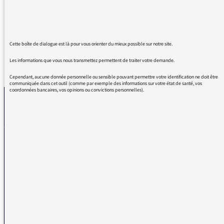
Et bravo pour la qualité de vos émissions.
Cordialement .
Cette boîte de dialogue est là pour vous orienter du mieux possible sur notre site.
Les informations que vous nous transmettez permettent de traiter votre demande.
REVENIR AUX MESSAGES
Cependant, aucune donnée personnelle ou sensible pouvant permettre votre identification ne doit être
communiquée dans cet outil (comme par exemple des informations sur votre état de santé, vos
coordonnées bancaires, vos opinions ou convictions personnelles).
La médiatrice
VOUS AVEZ UN PROBLÈME DE RÉCEPTION ?
Remplissez l’un de nos formulaires afin que nous puissions vous aider.
Réception FM/DAB