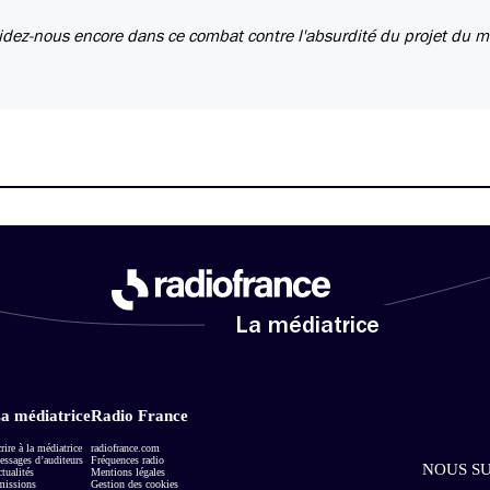
Aidez-nous encore dans ce combat contre l'absurdité du projet du ma
La médiatrice
a médiatrice
Radio France
rire à la médiatrice
radiofrance.com
ssages d’auditeurs
Fréquences radio
NOUS SU
tualités
Mentions légales
missions
Gestion des cookies