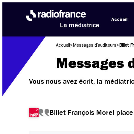
Aller au menu
Aller au contenu
Aller au pied de page
Accueil
La médiatrice
Accueil
>
Messages d’auditeurs
>
Billet 
Messages d
Vous nous avez écrit, la médiatr
Billet François Morel place