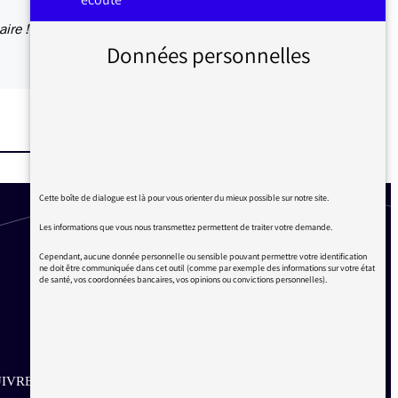
ire !
Données personnelles
Cette boîte de dialogue est là pour vous orienter du mieux possible sur notre site.
Les informations que vous nous transmettez permettent de traiter votre demande.
Cependant, aucune donnée personnelle ou sensible pouvant permettre votre identification
ne doit être communiquée dans cet outil (comme par exemple des informations sur votre état
de santé, vos coordonnées bancaires, vos opinions ou convictions personnelles).
IVRE SUR LES RÉSEAUX