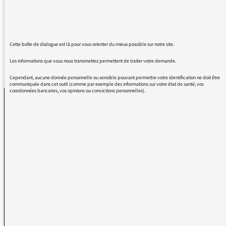
d’émotions, pétillant, drôle, humain et tout ça
pour un parking ! Merci.
Cette boîte de dialogue est là pour vous orienter du mieux possible sur notre site.
Les informations que vous nous transmettez permettent de traiter votre demande.
REVENIR AUX MESSAGES
Cependant, aucune donnée personnelle ou sensible pouvant permettre votre identification ne doit être
communiquée dans cet outil (comme par exemple des informations sur votre état de santé, vos
coordonnées bancaires, vos opinions ou convictions personnelles).
La médiatrice
VOUS AVEZ UN PROBLÈME DE RÉCEPTION ?
Remplissez l’un de nos formulaires afin que nous puissions vous aider.
Réception FM/DAB