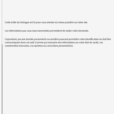
yacht de la honte.
Merci à vous et longue vie à France Inter
Cette boîte de dialogue est là pour vous orienter du mieux possible sur notre site.
Les informations que vous nous transmettez permettent de traiter votre demande.
REVENIR AUX MESSAGES
Cependant, aucune donnée personnelle ou sensible pouvant permettre votre identification ne doit être
communiquée dans cet outil (comme par exemple des informations sur votre état de santé, vos
coordonnées bancaires, vos opinions ou convictions personnelles).
La médiatrice
VOUS AVEZ UN PROBLÈME DE RÉCEPTION ?
Remplissez l’un de nos formulaires afin que nous puissions vous aider.
Réception FM/DAB