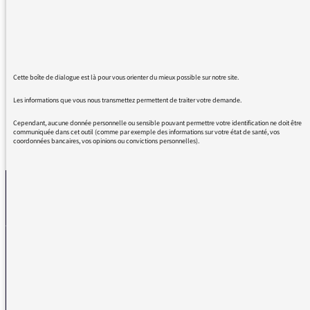
Ah ! Si on pouvait en France bipper les "en
fait"!
Avec des bips de hauteurs variées, tellement il
y en a, ça ferait même de la musique, peut-
être...
Cette boîte de dialogue est là pour vous orienter du mieux possible sur notre site.
Les informations que vous nous transmettez permettent de traiter votre demande.
Cependant, aucune donnée personnelle ou sensible pouvant permettre votre identification ne doit être
communiquée dans cet outil (comme par exemple des informations sur votre état de santé, vos
coordonnées bancaires, vos opinions ou convictions personnelles).
REVENIR AUX MESSAGES
La médiatrice
VOUS AVEZ UN PROBLÈME DE RÉCEPTION ?
Remplissez l’un de nos formulaires afin que nous puissions vous aider.