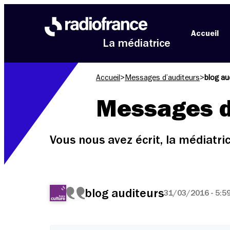
Aller au menu
Aller au contenu
Aller au pied de page
Accueil
La médiatrice
Accueil
>
Messages d’auditeurs
>
blog au
Messages d
Vous nous avez écrit, la médiatr
blog auditeurs
31/03/2016 - 5:5