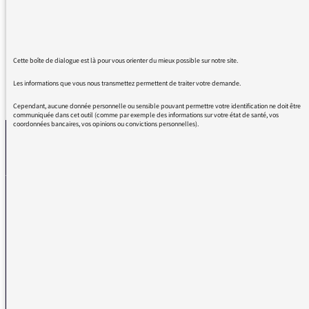
Une heure pour changer d'air . Vraiment
formidable .
Cette boîte de dialogue est là pour vous orienter du mieux possible sur notre site.
Les informations que vous nous transmettez permettent de traiter votre demande.
REVENIR AUX MESSAGES
Cependant, aucune donnée personnelle ou sensible pouvant permettre votre identification ne doit être
communiquée dans cet outil (comme par exemple des informations sur votre état de santé, vos
coordonnées bancaires, vos opinions ou convictions personnelles).
La médiatrice
VOUS AVEZ UN PROBLÈME DE RÉCEPTION ?
Remplissez l’un de nos formulaires afin que nous puissions vous aider.
Réception FM/DAB