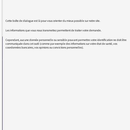
Cette boîte de dialogue est là pour vous orienter du mieux possible sur notre site.
REVENIR AUX MESSAGES
Les informations que vous nous transmettez permettent de traiter votre demande.
Cependant, aucune donnée personnelle ou sensible pouvant permettre votre identification ne doit être
communiquée dans cet outil (comme par exemple des informations sur votre état de santé, vos
coordonnées bancaires, vos opinions ou convictions personnelles).
La médiatrice
VOUS AVEZ UN PROBLÈME DE RÉCEPTION ?
Remplissez l’un de nos formulaires afin que nous puissions vous aider.
Réception FM/DAB
Réception numérique