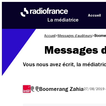
Aller au menu
Aller au contenu
Aller au pied de page
Accueil
La médiatrice
Accueil
>
Messages d’auditeurs
>
Boomer
Messages d
Vous nous avez écrit, la médiatr
Boomerang Zahia
27/08/2019 -