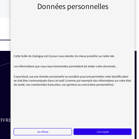
Données personnelles
Cette boîte de dialogue est là pour vous orienter du mieux possible sur notre site.
Les informations que vous nous transmettez permettent de traiter votre demande.
Cependant, aucune donnée personnelle ou sensible pouvant permettre votre identification
ne doit être communiquée dans cet outil (comme par exemple des informations sur votre état
de santé, vos coordonnées bancaires, vos opinions ou convictions personnelles).
IVRE SUR LES RÉSEAUX
Je refuse
J'accepte
Aller sur la page Twitter de la Médiatrice
Aller sur la page Facebook de la Médiatrice
Aller sur la page Instagram de la Médiatrice