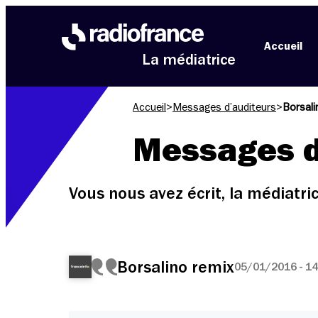
Aller au menu
Aller au contenu
Aller au pied de page
Accueil
La médiatrice
Accueil
>
Messages d’auditeurs
>
Borsali
Messages d
Vous nous avez écrit, la médiatr
Borsalino remix
05/01/2016 - 14