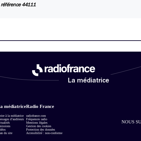
 référence 44111
La médiatrice
a médiatrice
Radio France
rire à la médiatrice
radiofrance.com
ssages d’auditeurs
Fréquences radio
NOUS SU
tualités
Mentions légales
missions
Gestion des cookies
déos
Protection des données
an du site
Accessibilité : non-conforme