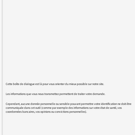
propos de Reda Kriket , on signale son
arrestation EN RÉGION PARISENNE, voire EN
BANLIEUE PARISIENNE, en omettant
systématiquement pudiquement le nom de
BOULOGNE BILLANCOURT, tandis qu'on parle
de l'appartement où il a caché son arsenal en
spécifiant clairement, avec quelques frissons
dans la voix, qu'il s'agit d'ARGENTEUIL?
pourquoi cette différence de traitement?
Une argenteuillaise.
Cette boîte de dialogue est là pour vous orienter du mieux possible sur notre site.
Les informations que vous nous transmettez permettent de traiter votre demande.
Cependant, aucune donnée personnelle ou sensible pouvant permettre votre identification ne doit être
communiquée dans cet outil (comme par exemple des informations sur votre état de santé, vos
02/04/2016 - 21:26
coordonnées bancaires, vos opinions ou convictions personnelles).
Là, je pense que vous faites un peu de