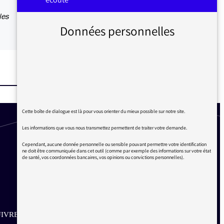
les
Données personnelles
Cette boîte de dialogue est là pour vous orienter du mieux possible sur notre site.
Les informations que vous nous transmettez permettent de traiter votre demande.
Cependant, aucune donnée personnelle ou sensible pouvant permettre votre identification
ne doit être communiquée dans cet outil (comme par exemple des informations sur votre état
de santé, vos coordonnées bancaires, vos opinions ou convictions personnelles).
IVRE SUR LES RÉSEAUX