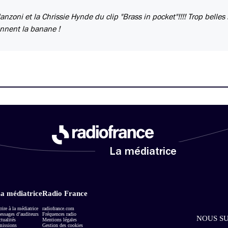
oni et la Chrissie Hynde du clip "Brass in pocket"!!!! Trop belles 
onnent la banane !
La médiatrice
a médiatrice
Radio France
rire à la médiatrice
radiofrance.com
ssages d’auditeurs
Fréquences radio
NOUS SU
tualités
Mentions légales
missions
Gestion des cookies