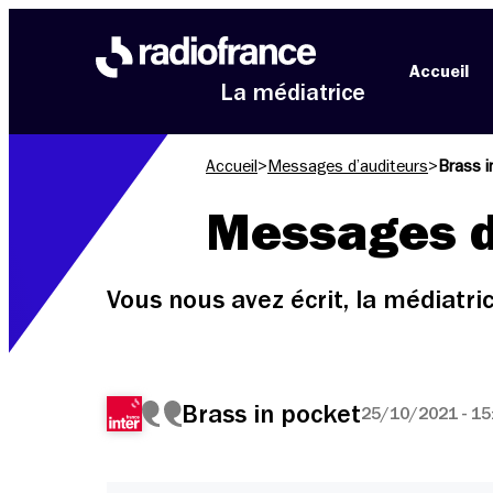
Aller au menu
Aller au contenu
Aller au pied de page
Accueil
La médiatrice
Accueil
>
Messages d’auditeurs
>
Brass i
Messages d
Vous nous avez écrit, la médiatr
Brass in pocket
25/10/2021 - 15