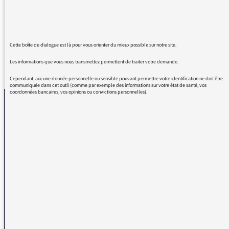
corps médical a bien besoin.
Merci à France Culture.
Cette boîte de dialogue est là pour vous orienter du mieux possible sur notre site.
Les informations que vous nous transmettez permettent de traiter votre demande.
REVENIR AUX MESSAGES
Cependant, aucune donnée personnelle ou sensible pouvant permettre votre identification ne doit être
communiquée dans cet outil (comme par exemple des informations sur votre état de santé, vos
coordonnées bancaires, vos opinions ou convictions personnelles).
La médiatrice
VOUS AVEZ UN PROBLÈME DE RÉCEPTION ?
Remplissez l’un de nos formulaires afin que nous puissions vous aider.
Réception FM/DAB