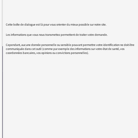
C'est fin, émouvant, magnifique !! Super
Cette boîte de dialogue est là pour vous orienter du mieux possible sur notre site.
REVENIR AUX MESSAGES
Les informations que vous nous transmettez permettent de traiter votre demande.
Cependant, aucune donnée personnelle ou sensible pouvant permettre votre identification ne doit être
communiquée dans cet outil (comme par exemple des informations sur votre état de santé, vos
coordonnées bancaires, vos opinions ou convictions personnelles).
La médiatrice
VOUS AVEZ UN PROBLÈME DE RÉCEPTION ?
Remplissez l’un de nos formulaires afin que nous puissions vous aider.
Réception FM/DAB