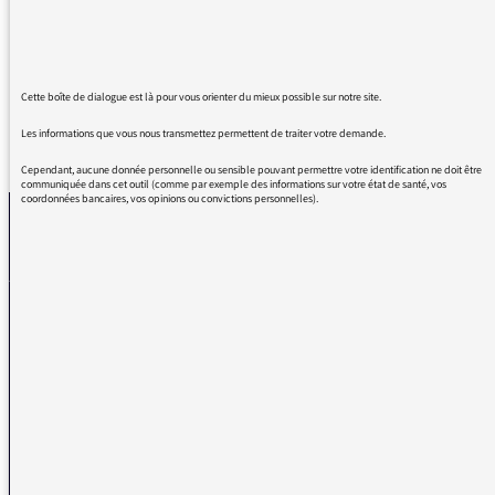
D'habitude c'est différent !
Merci et une belle journée ✨
Cette boîte de dialogue est là pour vous orienter du mieux possible sur notre site.
Les informations que vous nous transmettez permettent de traiter votre demande.
REVENIR AUX MESSAGES
Cependant, aucune donnée personnelle ou sensible pouvant permettre votre identification ne doit être
communiquée dans cet outil (comme par exemple des informations sur votre état de santé, vos
coordonnées bancaires, vos opinions ou convictions personnelles).
La médiatrice
VOUS AVEZ UN PROBLÈME DE RÉCEPTION ?
Remplissez l’un de nos formulaires afin que nous puissions vous aider.
Réception FM/DAB