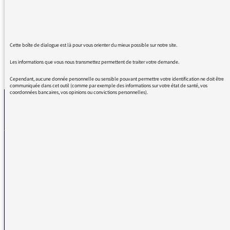
libre dans la pensée et l'expression, merci
Patrick Cohen.
Cette boîte de dialogue est là pour vous orienter du mieux possible sur notre site.
Les informations que vous nous transmettez permettent de traiter votre demande.
REVENIR AUX MESSAGES
Cependant, aucune donnée personnelle ou sensible pouvant permettre votre identification ne doit être
communiquée dans cet outil (comme par exemple des informations sur votre état de santé, vos
coordonnées bancaires, vos opinions ou convictions personnelles).
La médiatrice
VOUS AVEZ UN PROBLÈME DE RÉCEPTION ?
Remplissez l’un de nos formulaires afin que nous puissions vous aider.
Réception FM/DAB