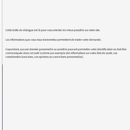
Fabrique de l'information, vraiment
passionnant. Mais je remercie également
France Culture pour l'ensemble de ses
émissions.
Cette boîte de dialogue est là pour vous orienter du mieux possible sur notre site.
Les informations que vous nous transmettez permettent de traiter votre demande.
Cependant, aucune donnée personnelle ou sensible pouvant permettre votre identification ne doit être
REVENIR AUX MESSAGES
communiquée dans cet outil (comme par exemple des informations sur votre état de santé, vos
coordonnées bancaires, vos opinions ou convictions personnelles).
La médiatrice
VOUS AVEZ UN PROBLÈME DE RÉCEPTION ?
Remplissez l’un de nos formulaires afin que nous puissions vous aider.