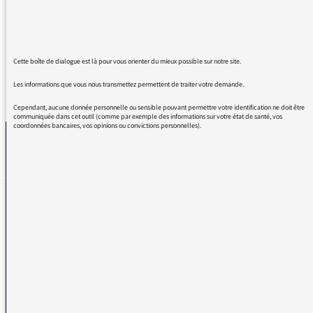
Ce fut un pur bonheur à écouter. Comme
toutes vos émissions d'ailleurs !
Cette boîte de dialogue est là pour vous orienter du mieux possible sur notre site.
Les informations que vous nous transmettez permettent de traiter votre demande.
REVENIR AUX MESSAGES
Cependant, aucune donnée personnelle ou sensible pouvant permettre votre identification ne doit être
communiquée dans cet outil (comme par exemple des informations sur votre état de santé, vos
coordonnées bancaires, vos opinions ou convictions personnelles).
La médiatrice
VOUS AVEZ UN PROBLÈME DE RÉCEPTION ?
Remplissez l’un de nos formulaires afin que nous puissions vous aider.
Réception FM/DAB