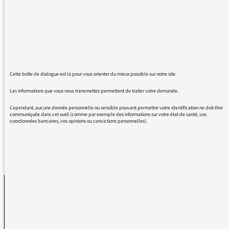
horaire quand Leila anime : il n'y a plus de
logorrhée verbale, de phrases sans fin,
d'anecdotes personnelles, ni d'interruption
des invités ... Merci
Une fidèle auditrice d'Inter depuis des années
et quasiment toute la journée
Bravo pour toutes vos émissions, leur
Cette boîte de dialogue est là pour vous orienter du mieux possible sur notre site.
intelligence et leur ouverture sur le monde, et
Les informations que vous nous transmettez permettent de traiter votre demande.
la qualité de vos animateurs !
Cependant, aucune donnée personnelle ou sensible pouvant permettre votre identification ne doit être
communiquée dans cet outil (comme par exemple des informations sur votre état de santé, vos
coordonnées bancaires, vos opinions ou convictions personnelles).
REVENIR AUX MESSAGES
La médiatrice