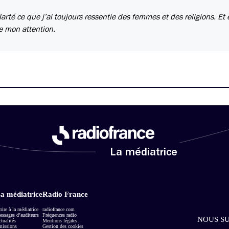
arté ce que j’ai toujours ressentie des femmes et des religions. Et 
e mon attention.
La médiatrice
a médiatrice
Radio France
rire à la médiatrice
radiofrance.com
ssages d’auditeurs
Fréquences radio
NOUS SU
tualités
Mentions légales
missions
Gestion des cookies