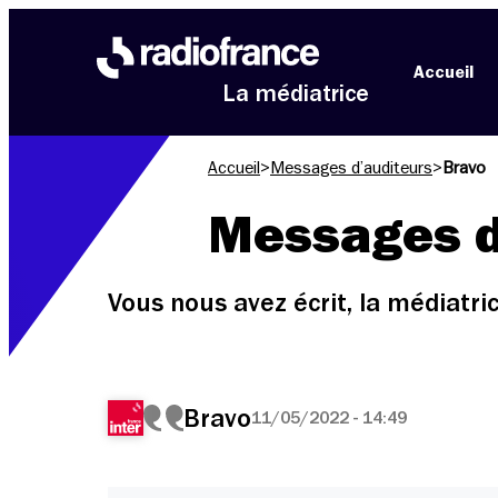
Aller au menu
Aller au contenu
Aller au pied de page
Accueil
La médiatrice
Accueil
>
Messages d’auditeurs
>
Bravo
Messages d
Vous nous avez écrit, la médiatr
Bravo
11/05/2022 - 14:49