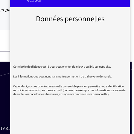
en plus
Données personnelles
Cette boîte de dialogue est là pour vous orienter du mieux possible sur notre site.
Les informations que vous nous transmettez permettent de traiter votre demande.
Cependant, aucune donnée personnelle ou sensible pouvant permettre votre identification
ne doit être communiquée dans cet outil (comme par exemple des informations sur votre état
de santé, vos coordonnées bancaires, vos opinions ou convictions personnelles).
IVRE SUR LES RÉSEAUX