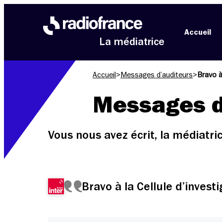
Aller au menu
Aller au contenu
Aller au pied de page
Accueil
La médiatrice
Accueil
>
Messages d’auditeurs
>
Bravo à
Messages d
Vous nous avez écrit, la médiatr
Bravo à la Cellule d’invest