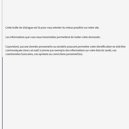
l'humour et à la vivacité d'esprit du
présentateur Nicolas Stoufflet: c'est un sans-
faute permanent, il devrait faire école!
Cette boîte de dialogue est là pour vous orienter du mieux possible sur notre site.
Les informations que vous nous transmettez permettent de traiter votre demande.
REVENIR AUX MESSAGES
Cependant, aucune donnée personnelle ou sensible pouvant permettre votre identification ne doit être
communiquée dans cet outil (comme par exemple des informations sur votre état de santé, vos
coordonnées bancaires, vos opinions ou convictions personnelles).
La médiatrice
VOUS AVEZ UN PROBLÈME DE RÉCEPTION ?
Remplissez l’un de nos formulaires afin que nous puissions vous aider.