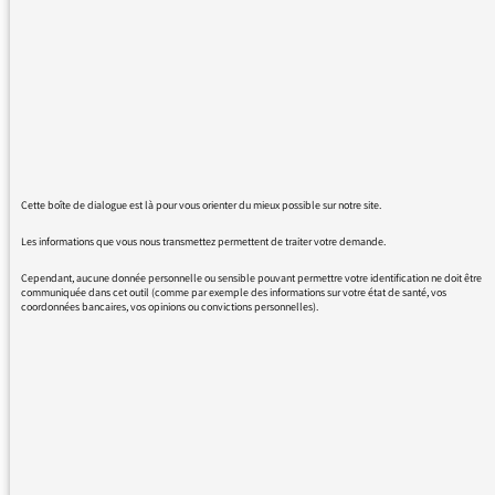
dérouler en vaquant à mes occupations à
l'intérieur et ce matin, j'entends une voix qui
m'interpelle et dont j'ai partagé l'écho
pendant des années, en rentrant du travail à
18 h.… Jean-Luc Hesse, waouh, je prends un
coup de jeune ! Et je vous entends parler des
voix radiophoniques eh bien celle-ci est de
celles qu'on n'oublie pas et dans le même
Cette boîte de dialogue est là pour vous orienter du mieux possible sur notre site.
temps me revient le souvenir d'une autre voix,
qui elle nous a quittée trop tôt, c'est celle de
Les informations que vous nous transmettez permettent de traiter votre demande.
Kriss. Et il y en a tant d'autres Merci Sonia et
Cependant, aucune donnée personnelle ou sensible pouvant permettre votre identification ne doit être
vous tous qui nous apportent le meilleur sur
communiquée dans cet outil (comme par exemple des informations sur votre état de santé, vos
coordonnées bancaires, vos opinions ou convictions personnelles).
cette chère radio que j'écoute depuis 50 ans.
J'ai bientôt 71 ans.
REVENIR AUX MESSAGES