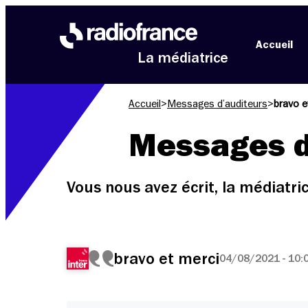
Aller au menu
Aller au contenu
Aller au pied de page
Accueil
La médiatrice
Accueil
>
Messages d’auditeurs
>
bravo e
Messages d
Vous nous avez écrit, la médiatr
bravo et merci
04/08/2021 - 10: