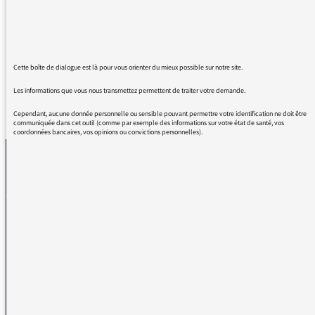
Comme très souvent, mais aujourd'hui, j'ai
envie de vous le dire !
Continuez, on a besoin de vous !!
Cette boîte de dialogue est là pour vous orienter du mieux possible sur notre site.
Les informations que vous nous transmettez permettent de traiter votre demande.
REVENIR AUX MESSAGES
Cependant, aucune donnée personnelle ou sensible pouvant permettre votre identification ne doit être
communiquée dans cet outil (comme par exemple des informations sur votre état de santé, vos
coordonnées bancaires, vos opinions ou convictions personnelles).
La médiatrice
VOUS AVEZ UN PROBLÈME DE RÉCEPTION ?
Remplissez l’un de nos formulaires afin que nous puissions vous aider.