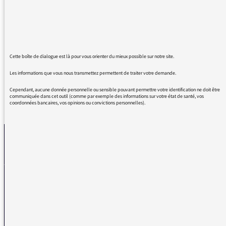
pour tous vos super dossiers et entretiens!
J'habite en Chine et croyez-moi, j'ai bien
besoin de vous tous les jours pour garder le
moral et le sens de l'humour!! Pas facile ici!!
Continuez!!
Cette boîte de dialogue est là pour vous orienter du mieux possible sur notre site.
Les informations que vous nous transmettez permettent de traiter votre demande.
Cependant, aucune donnée personnelle ou sensible pouvant permettre votre identification ne doit être
communiquée dans cet outil (comme par exemple des informations sur votre état de santé, vos
coordonnées bancaires, vos opinions ou convictions personnelles).
REVENIR AUX MESSAGES
La médiatrice
VOUS AVEZ UN PROBLÈME DE RÉCEPTION ?
Remplissez l’un de nos formulaires afin que nous puissions vous aider.