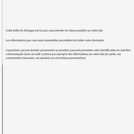
captivante émission - toujours intelligente et
fine - un bonheur d'écoute - chaque dimanche
renouvelé !
Cette boîte de dialogue est là pour vous orienter du mieux possible sur notre site.
Les informations que vous nous transmettez permettent de traiter votre demande.
Cependant, aucune donnée personnelle ou sensible pouvant permettre votre identification ne doit être
REVENIR AUX MESSAGES
communiquée dans cet outil (comme par exemple des informations sur votre état de santé, vos
coordonnées bancaires, vos opinions ou convictions personnelles).
La médiatrice
VOUS AVEZ UN PROBLÈME DE RÉCEPTION ?
Remplissez l’un de nos formulaires afin que nous puissions vous aider.