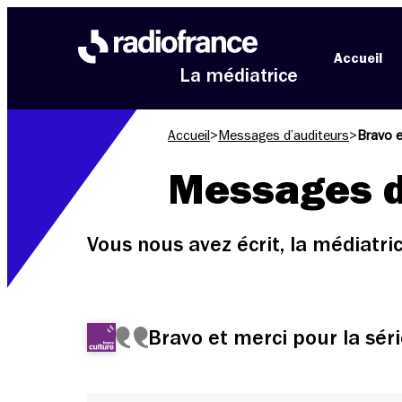
Aller au menu
Aller au contenu
Aller au pied de page
Accueil
La médiatrice
Accueil
>
Messages d’auditeurs
>
Bravo e
Messages d
Vous nous avez écrit, la médiatr
Bravo et merci pour la séri