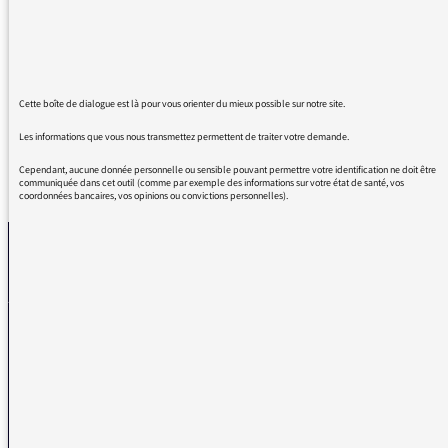
remercie les intervenants.
J'ai appris beaucoup de choses, et j ai trouvé
les propos très profonds et interpellant.
Bravo.
Cette boîte de dialogue est là pour vous orienter du mieux possible sur notre site.
Les informations que vous nous transmettez permettent de traiter votre demande.
Cependant, aucune donnée personnelle ou sensible pouvant permettre votre identification ne doit être
REVENIR AUX MESSAGES
communiquée dans cet outil (comme par exemple des informations sur votre état de santé, vos
coordonnées bancaires, vos opinions ou convictions personnelles).
La médiatrice
VOUS AVEZ UN PROBLÈME DE RÉCEPTION ?
Remplissez l’un de nos formulaires afin que nous puissions vous aider.