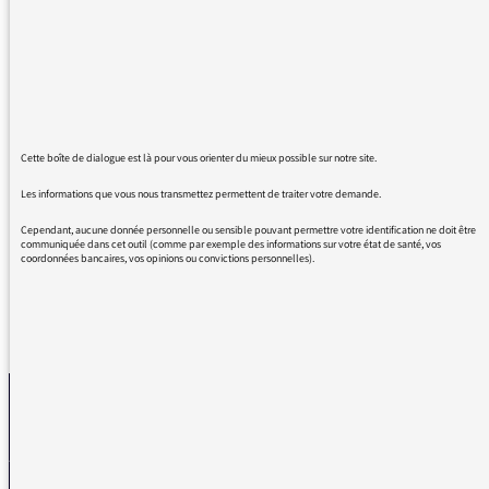
se distingue du fait de son originalité et de
l'inattendu.
Encouragements sincères à tous ces détenus
qui s'investissent dans ces trop rares projets.
Bravo aux professionnels qui les
accompagnent avec bienveillance
Et merci à Justine Audoin pour sa sincérité.
Cette boîte de dialogue est là pour vous orienter du mieux possible sur notre site.
Bonne chance pour la sortie de votre livre. Je
Les informations que vous nous transmettez permettent de traiter votre demande.
la guette!
Cependant, aucune donnée personnelle ou sensible pouvant permettre votre identification ne doit être
communiquée dans cet outil (comme par exemple des informations sur votre état de santé, vos
coordonnées bancaires, vos opinions ou convictions personnelles).
REVENIR AUX MESSAGES
La médiatrice