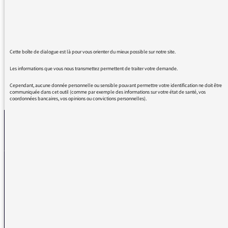
toujours, mais ce soir votre invitée est une
femme admirable, dont il faut porter la
voix...et je suis valide...Bravo à tous les deux
Cette boîte de dialogue est là pour vous orienter du mieux possible sur notre site.
Les informations que vous nous transmettez permettent de traiter votre demande.
Cependant, aucune donnée personnelle ou sensible pouvant permettre votre identification ne doit être
REVENIR AUX MESSAGES
communiquée dans cet outil (comme par exemple des informations sur votre état de santé, vos
coordonnées bancaires, vos opinions ou convictions personnelles).
La médiatrice
VOUS AVEZ UN PROBLÈME DE RÉCEPTION ?
Remplissez l’un de nos formulaires afin que nous puissions vous aider.