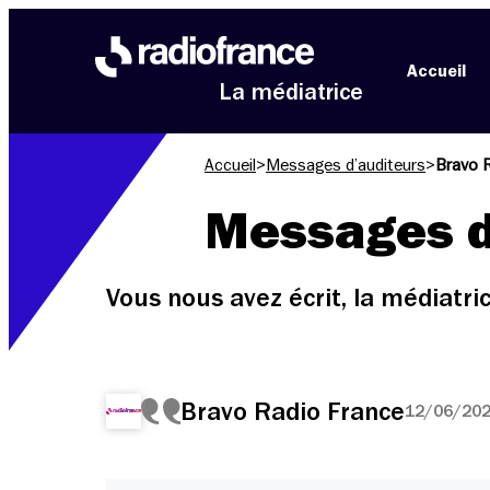
Aller au menu
Aller au contenu
Aller au pied de page
Accueil
La médiatrice
Accueil
>
Messages d’auditeurs
>
Bravo 
Messages d
Vous nous avez écrit, la médiatr
Bravo Radio France
12/06/2026