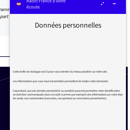
Radio France à votre
écoute
ogrammes
 part
Données personnelles
Cette boîte de dialogue est là pour vous orienter du mieux possible sur notre site.
Les informations que vous nous transmettez permettent de traiter votre demande.
Cependant, aucune donnée personnelle ou sensible pouvant permettre votre identification
ne doit être communiquée dans cet outil (comme par exemple des informations sur votre état
de santé, vos coordonnées bancaires, vos opinions ou convictions personnelles).